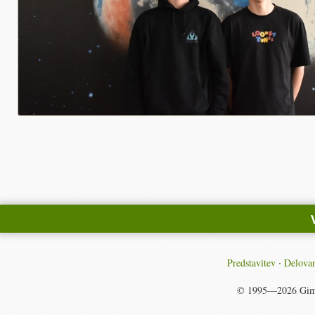
Predstavitev
Delovan
© 1995—2026
Gim