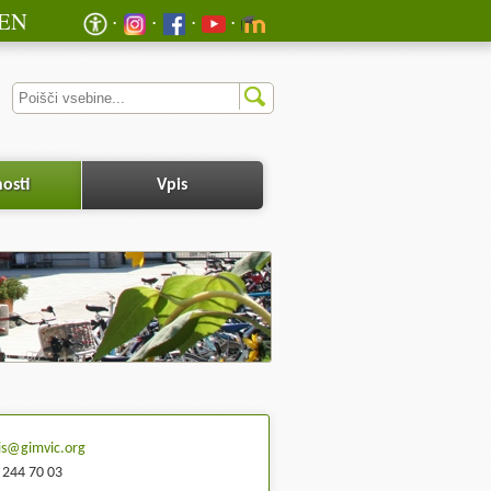
EN
osti
Vpis
is@gimvic.org
 244 70 03