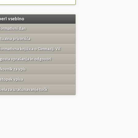
beri vsebino
formativni dan
rtualna prizorišča
formativna knjižica o Gimnaziji Vič
gosta vprašanja in odgovori
kovnik za vpis
stopek vpisa
bela za izračunavanje točk