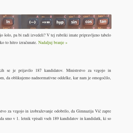
o šolo, pa bi radi izvedeli? V tej rubriki imate pripravljeno tabelo
ko to hitro izračunate.
Nadaljuj branje »
ih se je prijavilo 187 kandidatov. Ministrstvo za vzgojo in
gom, da oblikujemo nadnormativne oddelke, kar nam je omogočilo,
stvo za vzgojo in izobraževanje odobrilo, da Gimnazija Vič zapre
da smo v 1. letnik vpisali vseh 189 kandidatov in kandidatk, ki so