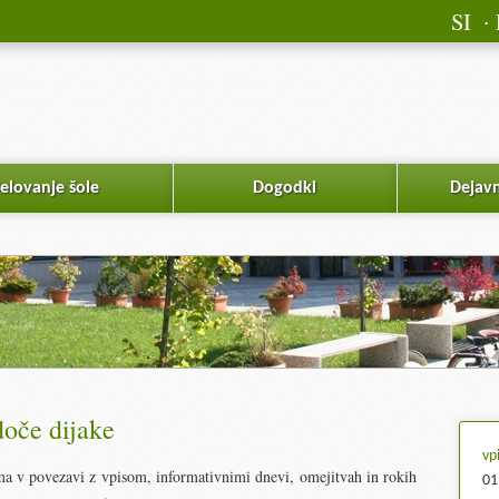
SI
elovanje šole
Dogodki
Dejavn
doče dijake
vp
ma v povezavi z vpisom, informativnimi dnevi, omejitvah in rokih
01