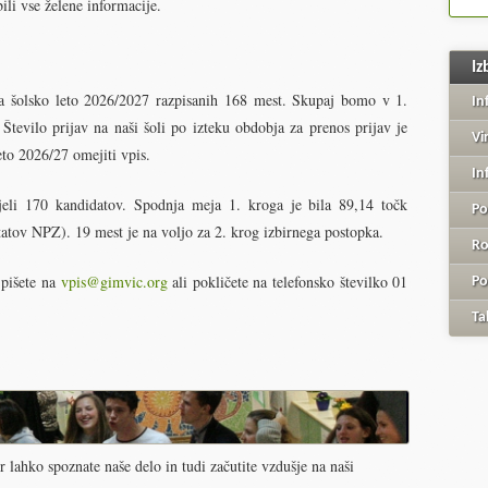
li vse želene informacije.
Iz
za šolsko leto 2026/2027 razpisanih 168 mest. Skupaj bomo v 1.
In
Število prijav na naši šoli po izteku obdobja za prenos prijav je
Vi
to 2026/27 omejiti vpis.
In
eli 170 kandidatov. Spodnja meja 1. kroga je bila 89,14 točk
Po
ltatov NPZ). 19 mest je na voljo za 2. krog izbirnega postopka.
Ro
 pišete na
vpis@gimvic.org
ali pokličete na telefonsko številko 01
Po
Ta
 lahko spoznate naše delo in tudi začutite vzdušje na naši