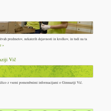
tvah predmetov, nekaterih dejavnosti in krožkov, in tudi na ta
e »
ziji Vič
njižico z vsemi pomembnimi informacijami o Gimnaziji Vič.