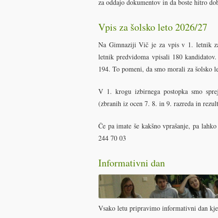
za oddajo dokumentov in da boste hitro dobi
Vpis za šolsko leto 2026/27
Na Gimnaziji Vič je za vpis v 1. letnik 
letnik predvidoma vpisali 180 kandidatov. 
194. To pomeni, da smo morali za šolsko le
V 1. krogu izbirnega postopka smo sprej
(zbranih iz ocen 7. 8. in 9. razreda in rezu
Če pa imate še kakšno vprašanje, pa lahko
244 70 03
Informativni dan
Vsako letu pripravimo informativni dan kjer