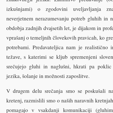
izkušnjami) o zgodovini uveljavljanja z
neverjetnem nerazumevanju potreb gluhih in n
obdobja zadnjih dvajsetih let, je dijakom in pro
vprašanj o temeljnih človekovih pravicah, ko gr
potrebami. Predavateljica nam je realistično i
težave, s katerimi se kljub spremenjeni slove
srečujejo gluhi in naglušni, hkrati pa pokli
jezika, šolanje in možnosti zaposlitve.
V drugem delu srečanja smo se poskušali na
kretenj, razmislili smo o naših naravnih kretnja
pomagajo v vsakdanji komunikaciji (gluhi