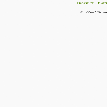
Predstavitev
Delovan
© 1995—2026
Gim