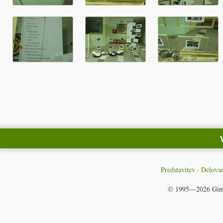
Predstavitev
Delovan
© 1995—2026
Gim