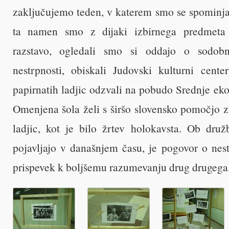
zaključujemo teden, v katerem smo se spominjal
ta namen smo z dijaki izbirnega predmeta z
razstavo, ogledali smo si oddajo o sodo
nestrpnosti, obiskali Judovski kulturni cent
papirnatih ladjic odzvali na pobudo Srednje ek
Omenjena šola želi s širšo slovensko pomočjo zb
ladjic, kot je bilo žrtev holokavsta. Ob druž
pojavljajo v današnjem času, je pogovor o nest
prispevek k boljšemu razumevanju drug drugega