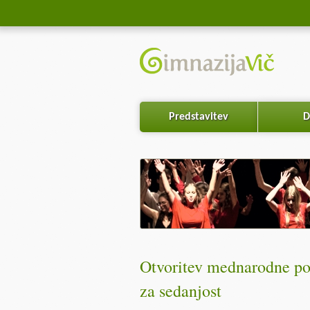
Predstavitev
D
Otvoritev mednarodne po
za sedanjost