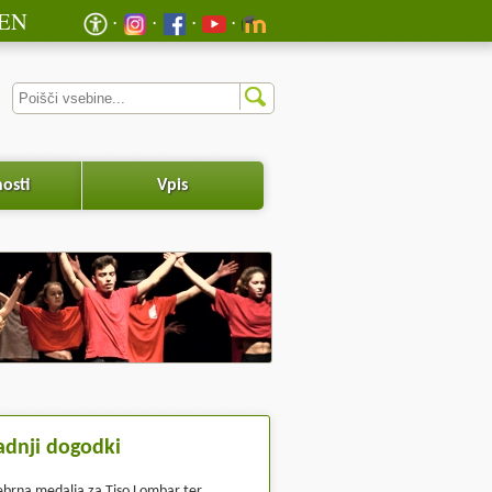
EN
osti
Vpis
adnji dogodki
ebrna medalja za Tiso Lombar ter