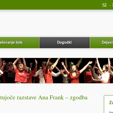
SI
elovanje šole
Dogodki
Dejavn
tujoče razstave Ana Frank – zgodba
Z
Sr