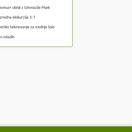
asmus+ obisk z Gimnazije Písek
zredna ekskurzija 3. f
letsko tekmovanje za srednje šole
n mladih