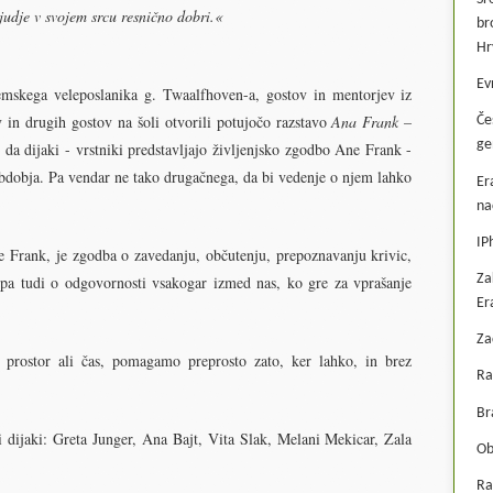
judje v svojem srcu resnično dobri.«
br
Hr
Ev
mskega veleposlanika g. Twaalfhoven-a, gostov in mentorjev iz
 in drugih gostov na šoli otvorili potujočo razstavo
Ana Frank –
Če
ge
 da dijaki - vrstniki predstavljajo življenjsko zgodbo Ane Frank -
bdobja. Pa vendar ne tako drugačnega, da bi vedenje o njem lahko
Er
na
IP
e Frank, je zgodba o zavedanju, občutenju, prepoznavanju krivic,
Za
, pa tudi o odgovornosti vsakogar izmed nas, ko gre za vprašanje
Er
Za
prostor ali čas, pomagamo preprosto zato, ker lahko, in brez
Ra
Br
ši dijaki: Greta Junger, Ana Bajt, Vita Slak, Melani Mekicar, Zala
Ob
Ra