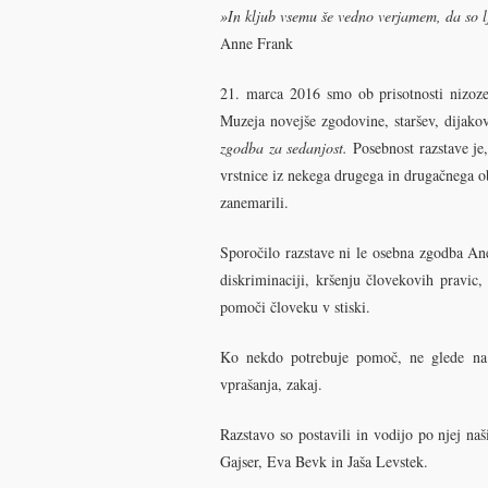
»In kljub vsemu še vedno verjamem, da so l
Anne Frank
21. marca 2016 smo ob prisotnosti nizoze
Muzeja novejše zgodovine, staršev, dijakov
zgodba za sedanjost.
Posebnost razstave je,
vrstnice iz nekega drugega in drugačnega o
zanemarili.
Sporočilo razstave ni le osebna zgodba An
diskriminaciji, kršenju človekovih pravic
pomoči človeku v stiski.
Ko nekdo potrebuje pomoč, ne glede na 
vprašanja, zakaj.
Razstavo so postavili in vodijo po njej na
Gajser, Eva Bevk in Jaša Levstek.