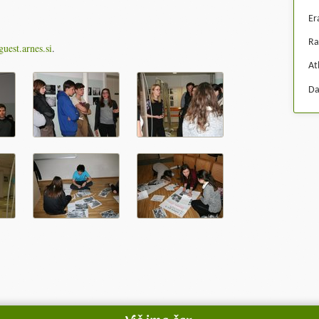
Er
Ra
uest.arnes.si
.
At
Da