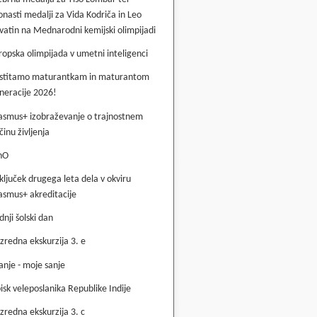
onasti medalji za Vida Kodriča in Leo
vatin na Mednarodni kemijski olimpijadi
ropska olimpijada v umetni inteligenci
stitamo maturantkam in maturantom
neracije 2026!
asmus+ izobraževanje o trajnostnem
činu življenja
hO
ključek drugega leta dela v okviru
asmus+ akreditacije
dnji šolski dan
zredna ekskurzija 3. e
anje - moje sanje
isk veleposlanika Republike Indije
zredna ekskurzija 3. c