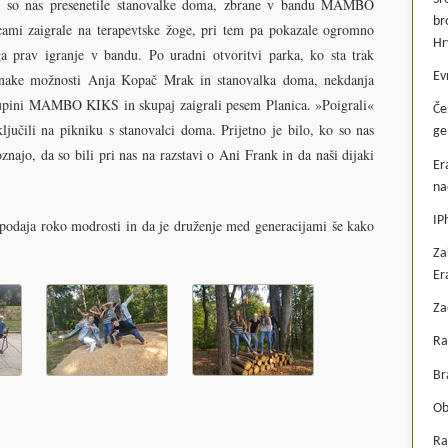
o so nas presenetile stanovalke doma, zbrane v bandu MAMBO
br
ami zaigrale na terapevtske žoge, pri tem pa pokazale ogromno
Hr
ga prav igranje v bandu. Po uradni otvoritvi parka, ko sta trak
Ev
n enake možnosti Anja Kopač Mrak in stanovalka doma, nekdanja
skupini MAMBO KIKS in skupaj zaigrali pesem Planica. »Poigrali«
Če
jučili na pikniku s stanovalci doma. Prijetno je bilo, ko so nas
ge
znajo, da so bili pri nas na razstavi o Ani Frank in da naši dijaki
Er
na
IP
 podaja roko modrosti in da je druženje med generacijami še kako
Za
Er
Za
Ra
Br
Ob
Ra