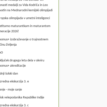
onasti medalji za Vida Kodriča in Leo
vatin na Mednarodni kemijski olimpijadi
ropska olimpijada v umetni inteligenci
stitamo maturantkam in maturantom
neracije 2026!
asmus+ izobraževanje o trajnostnem
činu življenja
hO
ključek drugega leta dela v okviru
asmus+ akreditacije
dnji šolski dan
zredna ekskurzija 3. e
anje - moje sanje
isk veleposlanika Republike Indije
zredna ekskurzija 3. c