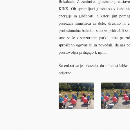
Bokalcah. Z zanimivo glasbeno predstav
KIKS. Ob spremljavi glasbe so s kuhalnic
energije in gibčnosti, h kateri jim poma
prerezali ministrica za delo, družino i
profesionalna baletka, smo se pridružili 
smo se še v senzornem parku, nato pa zakl
sproščeno ogovarjali in povedali, da nas po
prostovoljci prihajajo k njim.
Še enkrat se je izkazalo, da mladost lahko
prijetno.