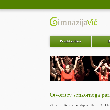
Predstavitev
D
Otvoritev senzornega pa
27. 9. 2016 smo se dijaki UNESCO kluba