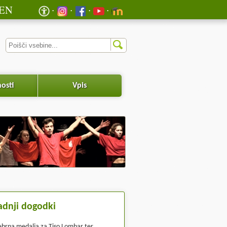
EN
osti
Vpis
adnji dogodki
ebrna medalja za Tiso Lombar ter