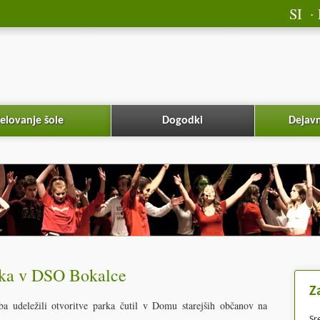
SI
elovanje šole
Dogodki
Dejavn
rka v DSO Bokalce
Z
 udeležili otvoritve parka čutil v Domu starejših občanov na
Sr