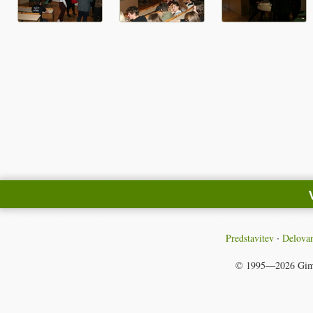
Predstavitev
Delovan
© 1995—2026
Gim