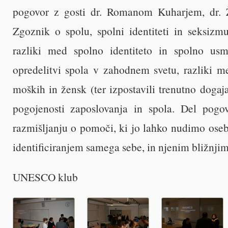
pogovor z gosti dr. Romanom Kuharjem, dr. 
Zgoznik o spolu, spolni identiteti in seksizm
razliki med spolno identiteto in spolno usme
opredelitvi spola v zahodnem svetu, razliki 
moških in žensk (ter izpostavili trenutno dogaja
pogojenosti zaposlovanja in spola. Del pogo
razmišljanju o pomoči, ki jo lahko nudimo osebi
identificiranjem samega sebe, in njenim bližnjim
UNESCO klub