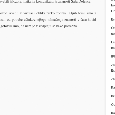
vabili filozofa, fizika in komunikatorja znanosti Saša Dolenca.
br
Hr
govor izvedli v virtuani obliki preko zooma. Kljub temu smo z
osti, od potrebe učinkovitejšega tolmačenja znanosti v času kovid
Ev
gotovili smo, da nam je v življenju še kako potrebna.
Če
ge
Er
na
IP
Za
Er
Za
Ra
Br
Ob
Ra