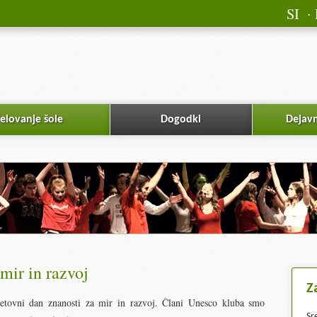
SI
elovanje šole
Dogodki
Dejavn
mir in razvoj
Z
vetovni dan znanosti za mir in razvoj. Člani Unesco kluba smo
Sr