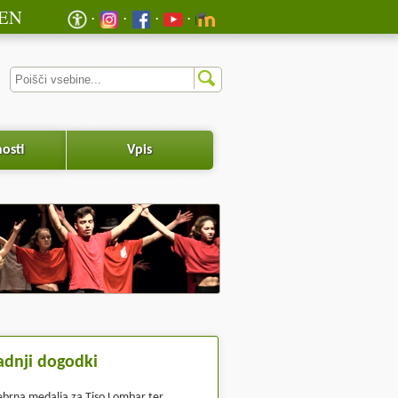
EN
osti
Vpis
adnji dogodki
ebrna medalja za Tiso Lombar ter