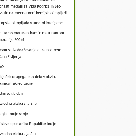
onasti medalji za Vida Kodriča in Leo
vatin na Mednarodni kemijski olimpijadi
ropska olimpijada v umetni inteligenci
stitamo maturantkam in maturantom
neracije 2026!
asmus+ izobraževanje o trajnostnem
činu življenja
hO
ključek drugega leta dela v okviru
asmus+ akreditacije
dnji šolski dan
zredna ekskurzija 3. e
anje - moje sanje
isk veleposlanika Republike Indije
zredna ekskurzija 3. c