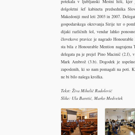
potekala v ljubljanski Mestni hiši, kjer
dolgoletni šef kabineta predsednika Sl
Makedoniji med leti 2003 in 2007. Delegati
gospodarskega okrevanja Sirije ter o pom
dijaki različnih šol, vendar lahko ponosno
človekove pravice je nagrado Honourabl
sta bila z Honourable Mention nagrajena T
delegata pa je prejel Pino Macinič (2.f)
Mark Ambrož (3.b). Dogodek je uspešno i
zaposlenih, ki so nam pomagali na poti. Kl
ne bi bilo našega krožka.
Tekst: Živa Mihelič Radolović
Slike: Ula Baretić, Marko Medvešek