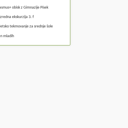
asmus+ obisk z Gimnazije Písek
zredna ekskurzija 3. f
letsko tekmovanje za srednje šole
n mladih