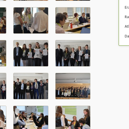
Er
Ra
At
Da