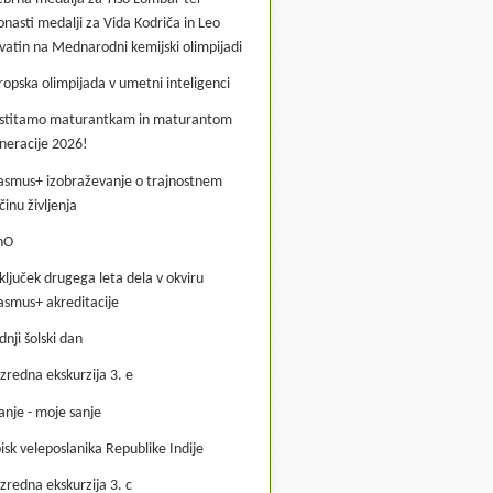
onasti medalji za Vida Kodriča in Leo
vatin na Mednarodni kemijski olimpijadi
ropska olimpijada v umetni inteligenci
stitamo maturantkam in maturantom
neracije 2026!
asmus+ izobraževanje o trajnostnem
činu življenja
hO
ključek drugega leta dela v okviru
asmus+ akreditacije
dnji šolski dan
zredna ekskurzija 3. e
anje - moje sanje
isk veleposlanika Republike Indije
zredna ekskurzija 3. c