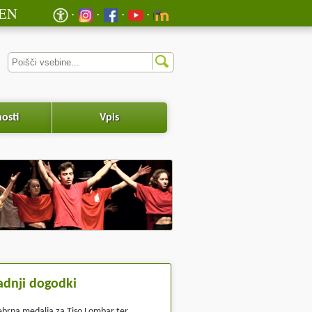
EN
osti
Vpis
adnji dogodki
ebrna medalja za Tiso Lombar ter