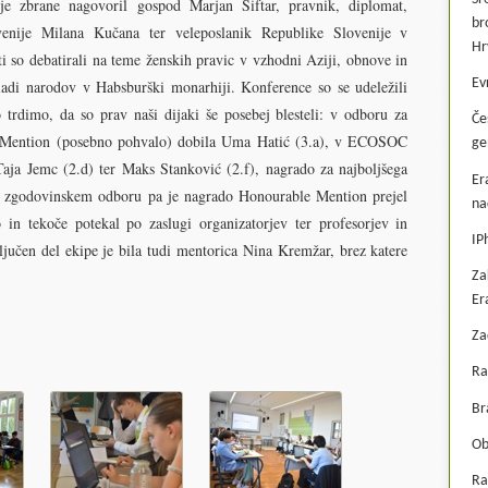
 je zbrane nagovoril gospod Marjan Šiftar, pravnik, diplomat,
br
ovenije Milana Kučana ter veleposlanik Republike Slovenije v
Hr
 so debatirali na teme ženskih pravic v vzhodni Aziji, obnove in
Ev
ladi narodov v Habsburški monarhiji. Konference so se udeležili
 trdimo, da so prav naši dijaki še posebej blesteli: v odboru za
Če
e Mention (posebno pohvalo) dobila Uma Hatić (3.a), v ECOSOC
ge
aja Jemc (2.d) ter Maks Stanković (2.f), nagrado za najboljšega
Er
, v zgodovinskem odboru pa je nagrado Honourable Mention prejel
na
n tekoče potekal po zaslugi organizatorjev ter profesorjev in
IP
jučen del ekipe je bila tudi mentorica Nina Kremžar, brez katere
Za
Er
Za
Ra
Br
Ob
Ra