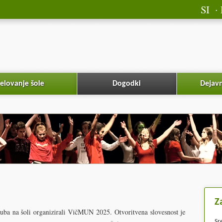
SI
elovanje šole
Dogodki
Dejavn
Z
ba na šoli organizirali VičMUN 2025. Otvoritvena slovesnost je
Sr