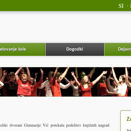
SI
elovanje šole
Dogodki
Dejavn
Z
veliki dvorani Gimnazije Vič potekala podelitev knjižnih nagrad
Sr