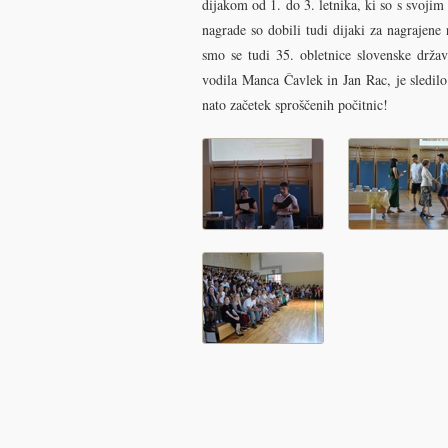
dijakom od 1. do 3. letnika, ki so s svoji
nagrade so dobili tudi dijaki za nagrajene
smo se tudi 35. obletnice slovenske države
vodila Manca Čavlek in Jan Rac, je sledilo 
nato začetek sproščenih počitnic!