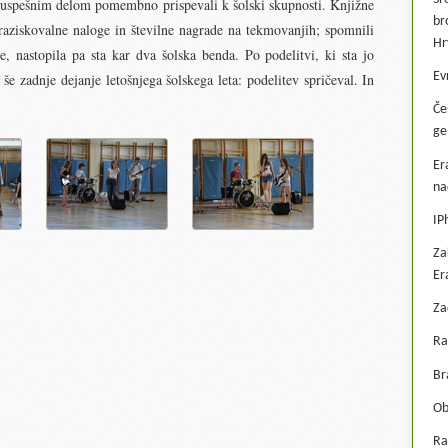
m uspešnim delom pomembno prispevali k šolski skupnosti. Knjižne
br
 raziskovalne naloge in številne nagrade na tekmovanjih; spomnili
Hr
, nastopila pa sta kar dva šolska benda. Po podelitvi, ki sta jo
Ev
še zadnje dejanje letošnjega šolskega leta: podelitev spričeval. In
Če
ge
Er
na
IP
Za
Er
Za
Ra
Br
Ob
Ra