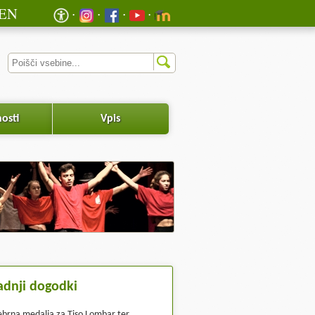
EN
osti
Vpis
adnji dogodki
ebrna medalja za Tiso Lombar ter