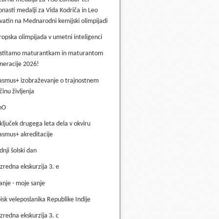
onasti medalji za Vida Kodriča in Leo
vatin na Mednarodni kemijski olimpijadi
ropska olimpijada v umetni inteligenci
stitamo maturantkam in maturantom
neracije 2026!
asmus+ izobraževanje o trajnostnem
činu življenja
hO
ključek drugega leta dela v okviru
asmus+ akreditacije
dnji šolski dan
zredna ekskurzija 3. e
anje - moje sanje
isk veleposlanika Republike Indije
zredna ekskurzija 3. c